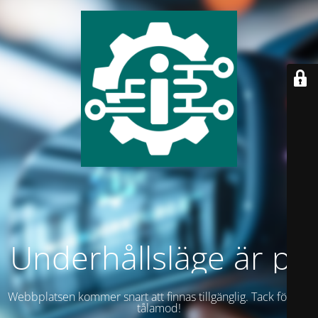
Underhållsläge är på
Webbplatsen kommer snart att finnas tillgänglig. Tack för ditt
tålamod!