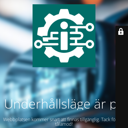
Underhållsläge är på
Webbplatsen kommer snart att finnas tillgänglig. Tack för ditt
tålamod!