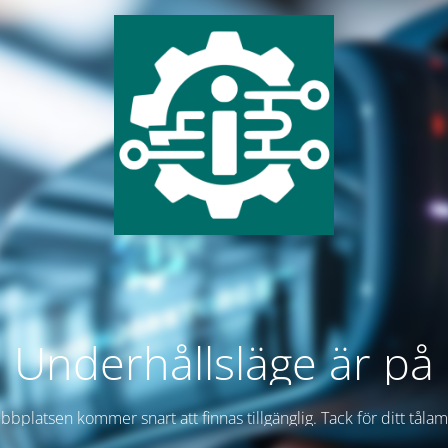
Underhållsläge är på
bplatsen kommer snart att finnas tillgänglig. Tack för ditt tåla