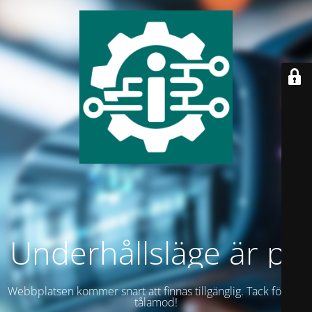
Underhållsläge är på
Webbplatsen kommer snart att finnas tillgänglig. Tack för ditt
tålamod!