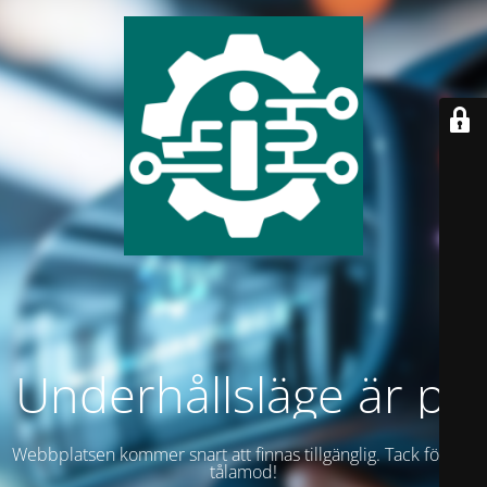
Underhållsläge är på
Webbplatsen kommer snart att finnas tillgänglig. Tack för ditt
tålamod!