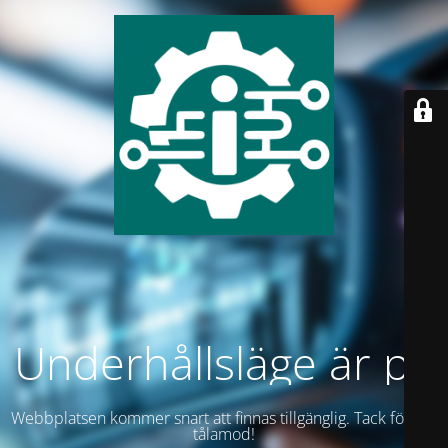
Underhållsläge är på
Webbplatsen kommer snart att finnas tillgänglig. Tack för ditt
tålamod!