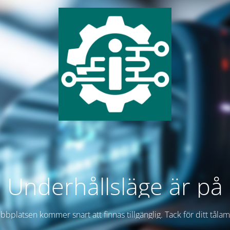
Underhållsläge är på
bplatsen kommer snart att finnas tillgänglig. Tack för ditt tåla