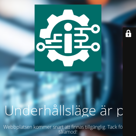
Underhållsläge är på
Webbplatsen kommer snart att finnas tillgänglig. Tack för ditt
tålamod!