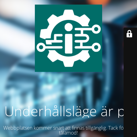
Underhållsläge är på
Webbplatsen kommer snart att finnas tillgänglig. Tack för ditt
tålamod!