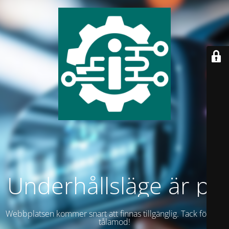
Underhållsläge är på
Webbplatsen kommer snart att finnas tillgänglig. Tack för ditt
tålamod!