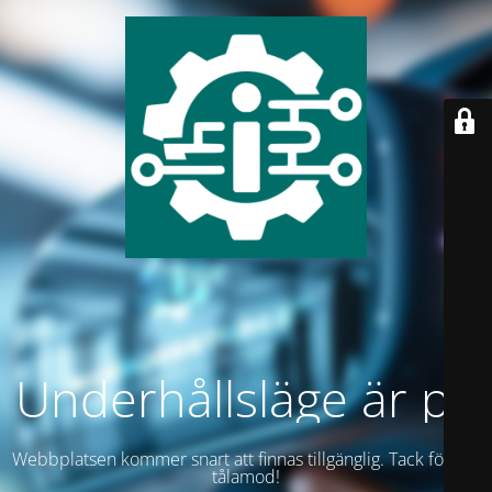
Underhållsläge är på
Webbplatsen kommer snart att finnas tillgänglig. Tack för ditt
tålamod!