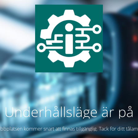
Underhållsläge är på
bplatsen kommer snart att finnas tillgänglig. Tack för ditt tåla