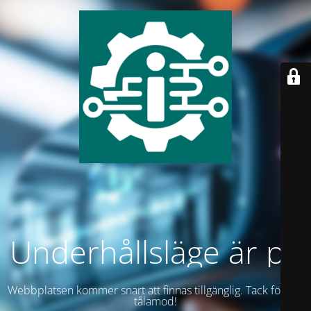
Underhållsläge är på
Webbplatsen kommer snart att finnas tillgänglig. Tack för ditt
tålamod!