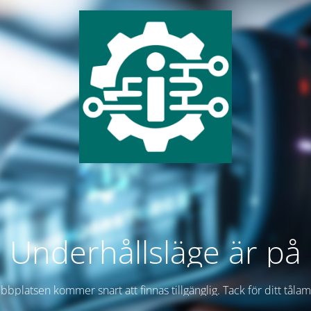
Underhållsläge är på
bplatsen kommer snart att finnas tillgänglig. Tack för ditt tåla