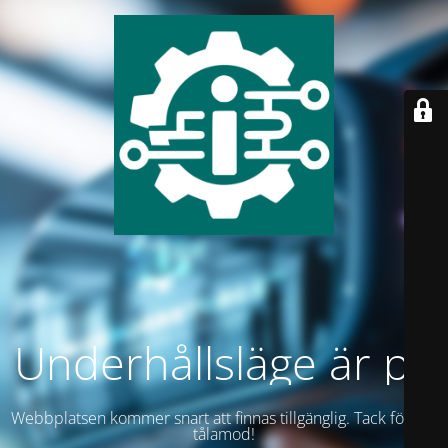
Underhållsläge är på
Webbplatsen kommer snart att finnas tillgänglig. Tack för ditt
tålamod!