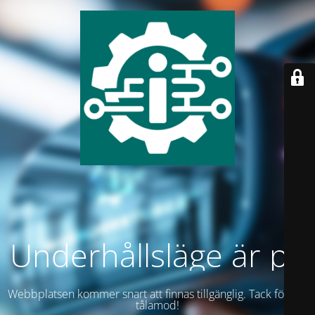
Underhållsläge är på
Webbplatsen kommer snart att finnas tillgänglig. Tack för ditt
tålamod!