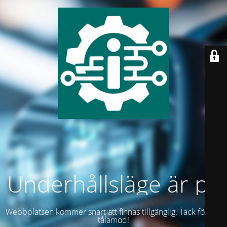
Underhållsläge är på
Webbplatsen kommer snart att finnas tillgänglig. Tack för ditt
tålamod!