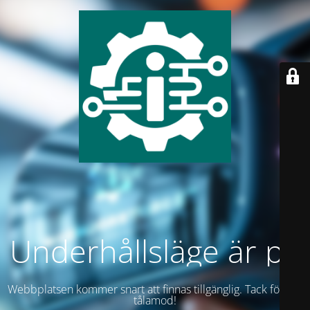
Underhållsläge är på
Webbplatsen kommer snart att finnas tillgänglig. Tack för ditt
tålamod!