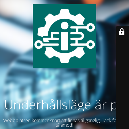
Underhållsläge är på
Webbplatsen kommer snart att finnas tillgänglig. Tack för ditt
tålamod!