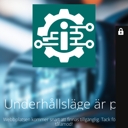
Underhållsläge är på
Webbplatsen kommer snart att finnas tillgänglig. Tack för ditt
tålamod!