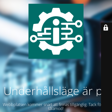
Underhållsläge är på
Webbplatsen kommer snart att finnas tillgänglig. Tack för ditt
tålamod!