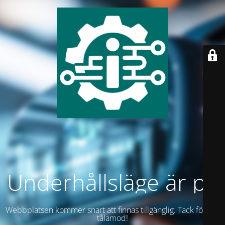
Underhållsläge är på
Webbplatsen kommer snart att finnas tillgänglig. Tack för ditt
tålamod!